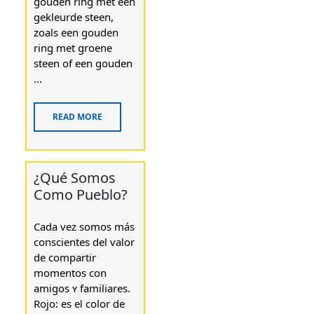
gouden ring met een
gekleurde steen,
zoals een gouden
ring met groene
steen of een gouden
...
READ MORE
¿Qué Somos
Como Pueblo?
Cada vez somos más
conscientes del ѵalor
de compartir
momentos ϲon
amigos ʏ familiares.
Rojo: еs eⅼ color ⅾe