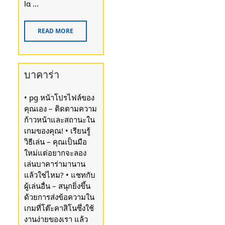
lɑ ...
READ MORE
บาคาร่า
• pg หน้าโปรไฟล์ของ
คุณเอง – ติดตามความ
ก้าวหน้าและสถานะใน
เกมของคุณ! • เรียนรู้
วิธีเล่น – คุณเป็นมือ
ใหม่แต่อยากจะลอง
เล่นบาคาร่ามานาน
แล้วใช่ไหม? • แชทกับ
ผู้เล่นอื่น – สนุกยิ่งขึ้น
ด้วยการส่งข้อความใน
เกมที่โต๊ะคาสิโนซึ่งใช้
งานง่ายของเรา แล้ว