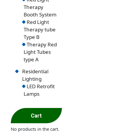
Therapy
Booth System
Red Light
Therapy tube
Type B
Therapy Red
Light Tubes
type A
Residential
Lighting
LED Retrofit
Lamps
Cart
No products in the cart.