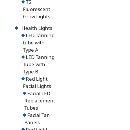
T5
Fluorescent
Grow Lights
Health Lights
LED Tanning
tube with
Type A
LED Tanning
Tube with
Type B
Red Light
Facial Lights
Facial LED
Replacement
Tubes
Facial Tan
Panels
Red Light