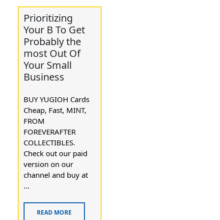
Prioritizing
Your B To Get
Probably the
most Out Of
Your Small
Business
BUY YUGIOH Cards
Cheap, Fast, MINT,
FROM
FOREVERAFTER
COLLECTIBLES.
Check out our paid
version on our
channel and buy at
...
READ MORE