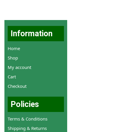
Information
Home
Shop
My account
Cart
Checkout
Policies
Terms & Conditions
Shipping & Returns