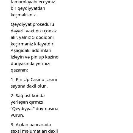
tamamlayabileceyiniz
bir qeydiyyatdan
keçməlisiniz.
Qeydiyyat proseduru
dəyərli vaxtınızı çox az
alır, yalnız 5 dəqiqəni
keçirməniz kifayətdir!
Aşağıdakı addımları
izləyin və pin up kazino
dünyasında yerinizi
qazanın:
1. Pin Up Casino rəsmi
saytına daxil olun.
2. Sağ üst kündə
yerləşən qırmızı
“Qeydiyyat” düyməsinə
vurun.
3. Açılan pəncərədə
şəxsi məlumatları daxil