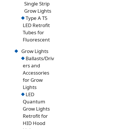
Single Strip
Grow Lights
Type A T5
LED Retrofit
Tubes for
Fluorescent
Grow Lights
Ballasts/Driv
ers and
Accessories
for Grow
Lights
LED
Quantum
Grow Lights
Retrofit for
HID Hood