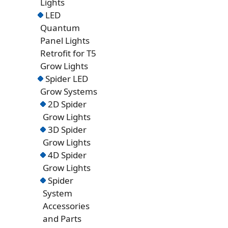
Lights
LED
Quantum
Panel Lights
Retrofit for T5
Grow Lights
Spider LED
Grow Systems
2D Spider
Grow Lights
3D Spider
Grow Lights
4D Spider
Grow Lights
Spider
System
Accessories
and Parts