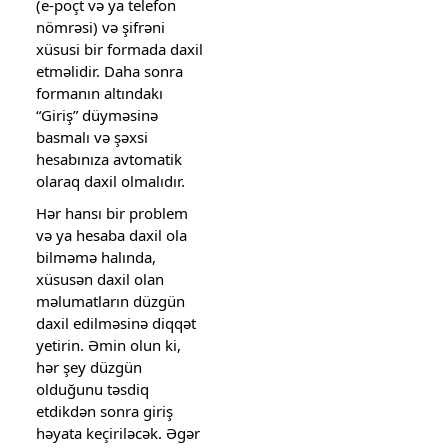
(e-poçt və ya telefon
nömrəsi) və şifrəni
xüsusi bir formada daxil
etməlidir. Daha sonra
formanın altındakı
“Giriş” düyməsinə
basmalı və şəxsi
hesabınıza avtomatik
olaraq daxil olmalıdır.
Hər hansı bir problem
və ya hesaba daxil ola
bilməmə halında,
xüsusən daxil olan
məlumatların düzgün
daxil edilməsinə diqqət
yetirin. Əmin olun ki,
hər şey düzgün
olduğunu təsdiq
etdikdən sonra giriş
həyata keçiriləcək. Əgər