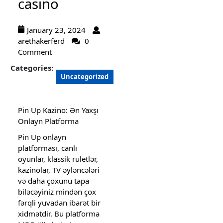
casino
January 23, 2024
arethakerferd
0
Comment
Categories:
Uncategorized
Pin Up Kazino: Ən Yaxşı
Onlayn Platforma
Pin Up onlayn
platforması, canlı
oyunlar, klassik ruletlər,
kazinolar, TV əyləncələri
və daha çoxunu tapa
biləcəyiniz mindən çox
fərqli yuvadan ibarət bir
xidmətdir. Bu platforma