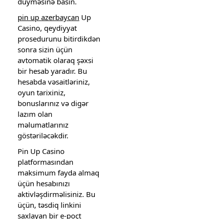
düyməsinə basın.
pin up azerbaycan
Up
Casino, qeydiyyat
prosedurunu bitirdikdən
sonra sizin üçün
avtomatik olaraq şəxsi
bir hesab yaradır. Bu
hesabda vəsaitləriniz,
oyun tarixiniz,
bonuslarınız və digər
lazım olan
məlumatlarınız
göstəriləcəkdir.
Pin Up Casino
platformasından
maksimum fayda almaq
üçün hesabınızı
aktivləşdirməlisiniz. Bu
üçün, təsdiq linkini
saxlayan bir e-poçt