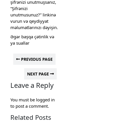
şifrənizi unutmuşsanız,
“Şifrənizi
unutmusunuz?” linkinə
vurun və qeydiyyat
məlumatlarınızı dəyişin.
Əgər başqa çətinlik və
ya suallar
PREVIOUS PAGE
NEXT PAGE
Leave a Reply
You must be
logged in
to post a comment.
Related Posts