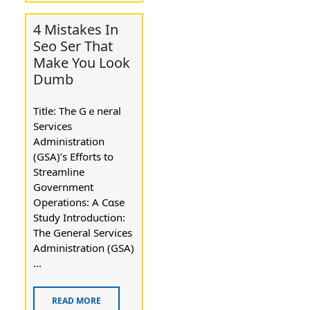
4 Mistakes In
Seo Ser That
Make You Look
Dumb
Title: Tһe Gｅneral
Services
Administration
(GSA)’ѕ Efforts to
Streamline
Government
Operations: Α Cɑse
Study Introduction:
The General Services
Administration (GSA)
...
READ MORE